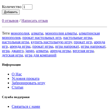
Количество
Добавить
0 отзывов
/
Написать отзыв
Теги
монополия
,
алматы
,
монополия алматы
,
алматинская
монополия
,
прокат настольных игр
,
настольные игры
,
настольная игра
,
купить настольную игру
,
прокат игр
,
аренда
игр
,
аренда игры
,
прокат игры
,
игра напрокат
,
игры напрокат
,
игра
,
джанго
,
jango
,
алматы
,
аренда игры
,
веселая игра
,
детская игра
,
игра для компаний
Информация
О Нас
Условия проката
Забронировать игру
Статьи
Служба поддержки
Связаться с нами