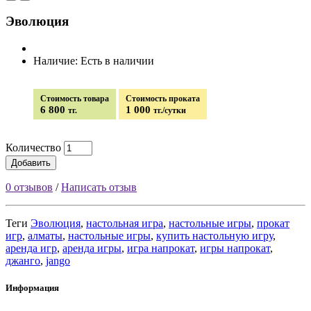
Эволюция
Наличие: Есть в наличии
Стоимость товара
Стоимость проката
6 800
1 000
тг.
тг./сутки
Количество
Добавить
0 отзывов
/
Написать отзыв
Теги
Эволюция
,
настольная игра
,
настольные игры
,
прокат
игр
,
алматы
,
настольные игры
,
купить настольную игру
,
аренда игр
,
аренда игры
,
игра напрокат
,
игры напрокат
,
джанго
,
jango
Информация