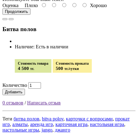
Оценка
Плохо
Хорошо
Продолжить
Битва полов
Наличие: Есть в наличии
Стоимость товара
Стоимость проката
4 500
500
тг.
тг./сутки
Количество
Добавить
0 отзывов
/
Написать отзыв
Теги
битва полов
,
bitva polov
,
карточки с вопросами
,
прокат
игр
,
алматы
,
аренда игр
,
карточная игра
,
настольная игра
,
настольные игры
,
jango
,
джанго