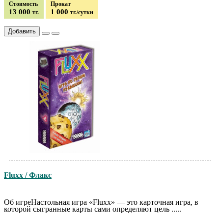
Стоимость
Прокат
13 000
1 000
тг.
тг./сутки
Добавить
Fluxx / Флакс
Об игреНастольная игра «Fluxx» — это карточная игра, в
которой сыгранные карты сами определяют цель .....