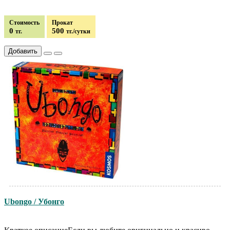
Стоимость
Прокат
0
500
тг.
тг./сутки
Добавить
Ubongo / Убонго