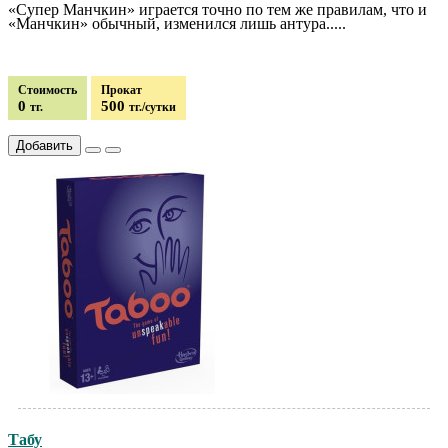
«Супер Манчкин» играется точно по тем же правилам, что и
«Манчкин» обычный, изменился лишь антура.....
Стоимость
Прокат
0
500
тг.
тг./сутки
Добавить
Табу