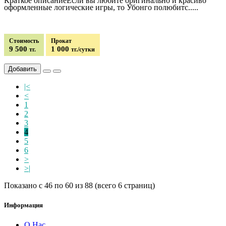
Краткое описаниеЕсли вы любите оригинально и красиво
оформленные логические игры, то Убонго полюбитс.....
Стоимость
Прокат
9 500
1 000
тг.
тг./сутки
Добавить
|<
<
1
2
3
4
5
6
>
>|
Показано с 46 по 60 из 88 (всего 6 страниц)
Информация
О Нас