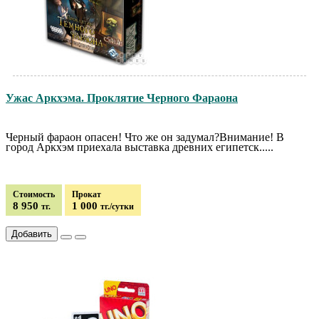
Ужас Аркхэма. Проклятие Черного Фараона
Черный фараон опасен! Что же он задумал?Внимание! В
город Аркхэм приехала выставка древних египетск.....
Стоимость
Прокат
8 950
1 000
тг.
тг./сутки
Добавить