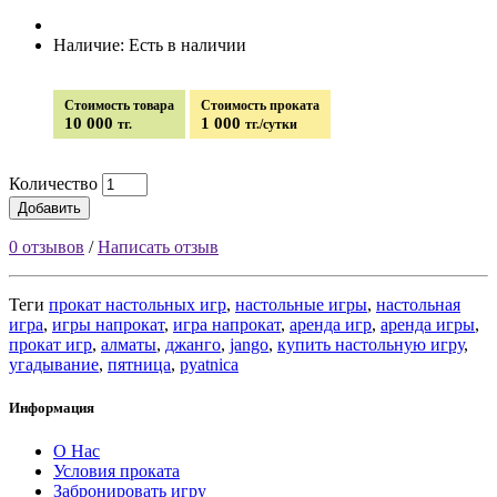
Наличие: Есть в наличии
Стоимость товара
Стоимость проката
10 000
1 000
тг.
тг./сутки
Количество
Добавить
0 отзывов
/
Написать отзыв
Теги
прокат настольных игр
,
настольные игры
,
настольная
игра
,
игры напрокат
,
игра напрокат
,
аренда игр
,
аренда игры
,
прокат игр
,
алматы
,
джанго
,
jango
,
купить настольную игру
,
угадывание
,
пятница
,
pyatnica
Информация
О Нас
Условия проката
Забронировать игру