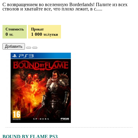
С возвращением во вселенную Borderlands! Палите из всех
стволов и хватайте все, что плохо лежит, в с.....
Стоимость
Прокат
0
1 000
тг.
тг./сутки
Добавить
BOUND BY FLAME PS3