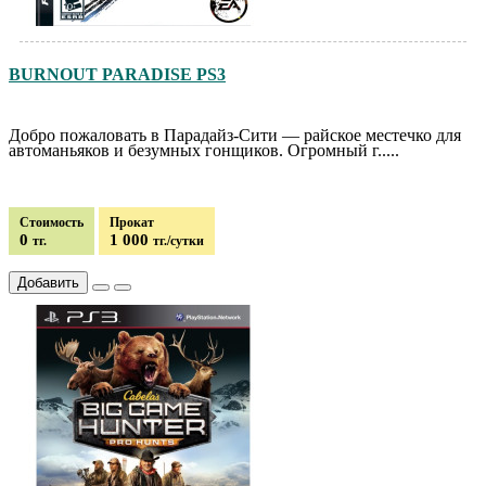
BURNOUT PARADISE PS3
Добро пожаловать в Парадайз-Сити — райское местечко для
автоманьяков и безумных гонщиков. Огромный г.....
Стоимость
Прокат
0
1 000
тг.
тг./сутки
Добавить