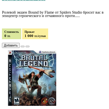
Ролевой экшен Bound by Flame от Spiders Studio бросит вас в
эпицентр героического и отчаянного проти.....
Стоимость
Прокат
0
1 000
тг.
тг./сутки
Добавить