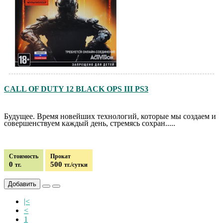
CALL OF DUTY 12 BLACK OPS III PS3
Будущее. Время новейших технологий, которые мы создаем и
совершенствуем каждый день, стремясь сохран.....
Стоимость
Прокат
0
500
тг.
тг./сутки
Добавить
|<
<
1