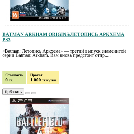
BATMAN ARKHAM ORIGINS/ЛЕТОПИСЬ АРКХЕМА
PS3
«Batman: Летопись Аркхема» — третий выпуск знаменитой
серии Batman: Arkham. Вам вновь предстоит отпр.....
Стоимость
Прокат
0
1 000
тг.
тг./сутки
Добавить