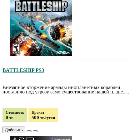
BATTLESHIP PS3
Внезапное вторжение армады инопланетных кораблей
поставило под угрозу само существование нашей плане.....
Стоимость
Прокат
0
500
тг.
тг./сутки
Добавить